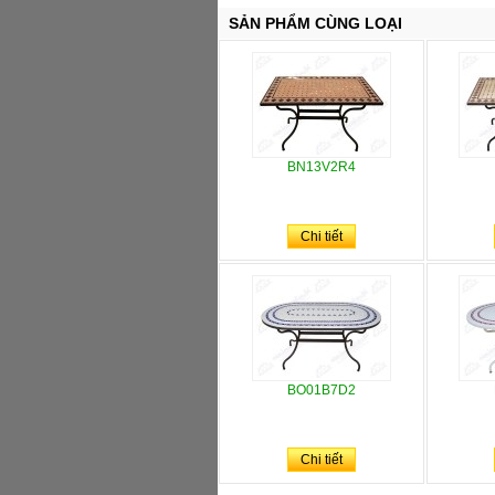
SẢN PHẨM CÙNG LOẠI
BN13V2R4
Chi tiết
BO01B7D2
Chi tiết