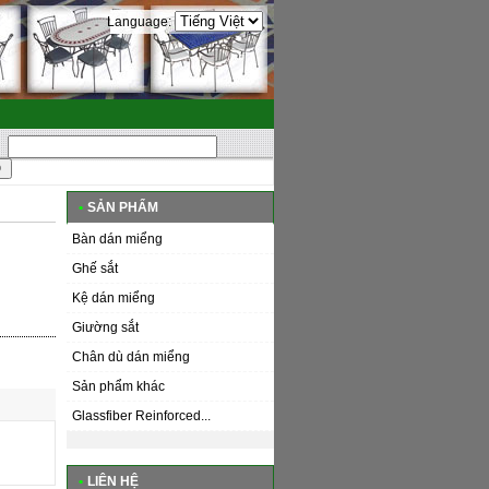
Language:
•
SẢN PHẨM
Bàn dán miểng
Ghế sắt
Kệ dán miểng
Giường sắt
Chân dù dán miểng
Sản phẩm khác
Glassfiber Reinforced...
•
LIÊN HỆ