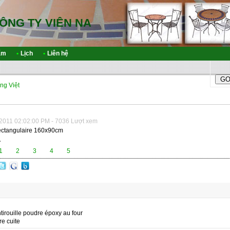
ÔNG TY VIÊN NA
ẩm
•
Lịch
•
Liên hệ
ng Việt
2011 02:02:00 PM - 7036 Lượt xem
ectangulaire 160x90cm
A
1
2
3
4
5
ntirouille poudre époxy au four
re cuite