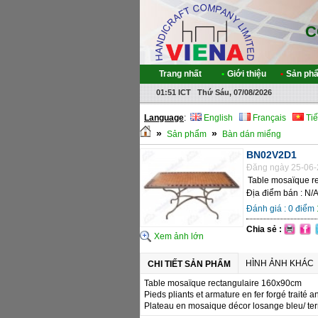
C
Trang nhất
•
Giới thiệu
•
Sản ph
01:51 ICT Thứ Sáu, 07/08/2026
Language
:
English
Français
Tiế
»
»
Sản phẩm
Bàn dán miểng
BN02V2D1
Đăng ngày 25-06-
Table mosaïque r
Địa điểm bán : N/
Đánh giá :
0
điểm
Chia sẻ :
Xem ảnh lớn
HÌNH ẢNH KHÁC
CHI TIẾT SẢN PHẨM
Table mosaïque rectangulaire 160x90cm
Pieds pliants et armature en fer forgé traité a
Plateau en mosaique décor losange bleu/ ter