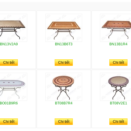
BN13V2A9
BN13B6T3
BN13B1R4
Chi tiết
Chi tiết
Chi tiết
BO01B9R6
BT08B7R4
BT08V2E1
Chi tiết
Chi tiết
Chi tiết