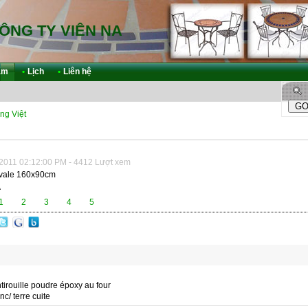
ÔNG TY VIÊN NA
ẩm
•
Lịch
•
Liên hệ
ng Việt
2011 02:12:00 PM - 4412 Lượt xem
ovale 160x90cm
A
1
2
3
4
5
ntirouille poudre époxy au four
c/ terre cuite