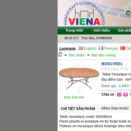
C
Trang nhất
•
Giới thiệu
•
Sản ph
20:41 ICT Thứ Sáu, 07/08/2026
Language
:
English
Français
Tiế
»
»
Sản phẩm
Bàn dán miểng
BO01V5D1
Đăng ngày 25-06-
Table mosaïque 
Địa điểm bán : N/
Đánh giá :
0
điểm
Chia sẻ :
Xem ảnh lớn
HÌNH ẢNH KHÁC
CHI TIẾT SẢN PHẨM
Table mosaïque ovale 160x90cm
Pieds pliants et armature en fer forgé traité a
Plateau en mosaique décor losange bleu-blan