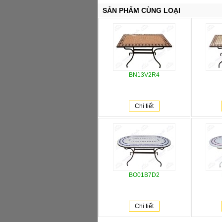
SẢN PHẨM CÙNG LOẠI
BN13V2R4
Chi tiết
BO01B7D2
Chi tiết