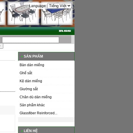
Language:
•
SẢN PHẨM
Bàn dán miểng
Ghế sắt
Kệ dán miểng
Giường sắt
Chân dù dán miểng
Sản phẩm khác
Glassfiber Reinforced...
•
LIÊN HỆ