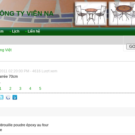
ÔNG TY VIÊN NA
ẩm
•
Lịch
•
Liên hệ
ng Việt
2011 02:20:00 PM - 4616 Lượt xem
arrée 70cm
A
1
2
3
4
5
ntirouille poudre époxy au four
me