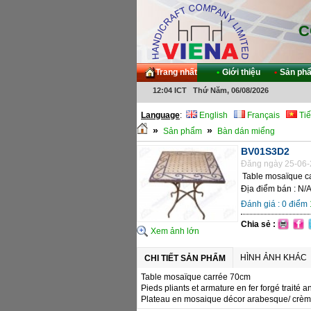
C
Trang nhất
•
Giới thiệu
•
Sản ph
12:04 ICT Thứ Năm, 06/08/2026
Language
:
English
Français
Tiế
»
»
Sản phẩm
Bàn dán miểng
BV01S3D2
Đăng ngày 25-06-
Table mosaïque c
Địa điểm bán : N/
Đánh giá :
0
điểm
Chia sẻ :
Xem ảnh lớn
HÌNH ẢNH KHÁC
CHI TIẾT SẢN PHẨM
Table mosaïque carrée 70cm
Pieds pliants et armature en fer forgé traité a
Plateau en mosaique décor arabesque/ crè