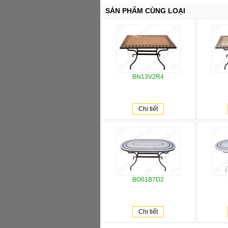
SẢN PHẨM CÙNG LOẠI
BN13V2R4
Chi tiết
BO01B7D2
Chi tiết