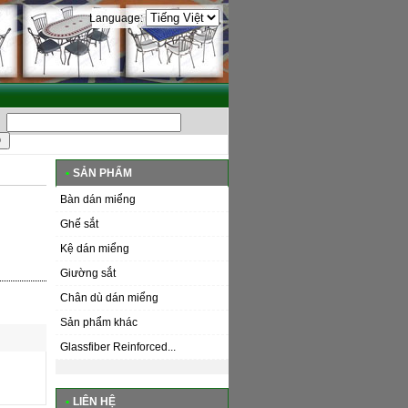
Language:
•
SẢN PHẨM
Bàn dán miểng
Ghế sắt
Kệ dán miểng
Giường sắt
Chân dù dán miểng
Sản phẩm khác
Glassfiber Reinforced...
•
LIÊN HỆ