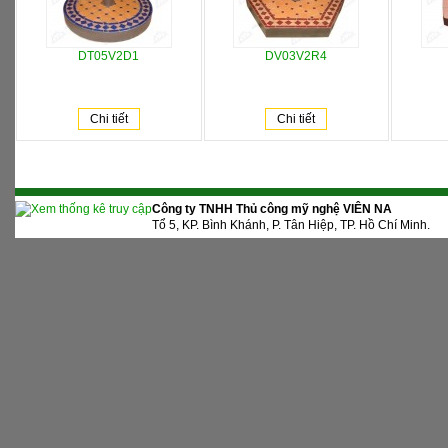
DT05V2D1
DV03V2R4
Chi tiết
Chi tiết
Công ty TNHH Thủ công mỹ nghệ VIÊN NA
Tổ 5, KP. Bình Khánh, P. Tân Hiệp, TP. Hồ Chí Minh.