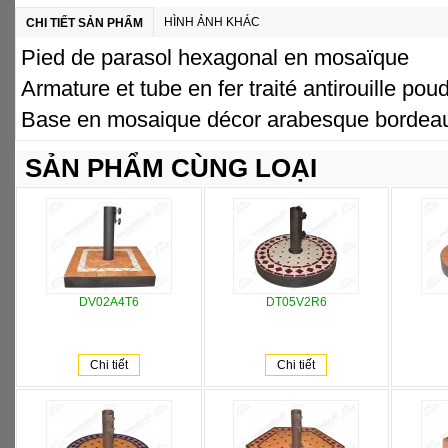
HÌNH ẢNH KHÁC
CHI TIẾT SẢN PHẨM
Pied de parasol hexagonal en mosaïque
Armature et tube en fer traité antirouille pou
Base en mosaique décor arabesque bordeaux
SẢN PHẨM CÙNG LOẠI
DV02A4T6
DT05V2R6
Chi tiết
Chi tiết