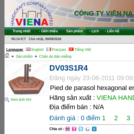
CÔNG TY VIÊN NA
Trang nhất
•
Giới thiệu
•
Sản phẩm
•
Lịch
•
Liên hệ
05:14 ICT Chủ nhật, 09/08/2026
Language
:
English
Français
Tiếng Việt
»
»
Sản phẩm
Chân dù dán miểng
DV03S1R4
Đăng ngày 23-06-2011 09:09
Pied de parasol hexagonal 
Hãng sản xuất :
VIENA HAND
Xem ảnh lớn
Địa điểm bán : N/A
Đánh giá :
0
điểm
1
2
3
Chia sẻ :