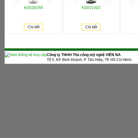
KG02B1R6
KG01V2D2
Chi tiết
Chi tiết
Công ty TNHH Thủ công mỹ nghệ VIÊN NA
Tổ 5, KP. Bình Khánh, P. Tân Hiệp, TP. Hồ Chí Minh.