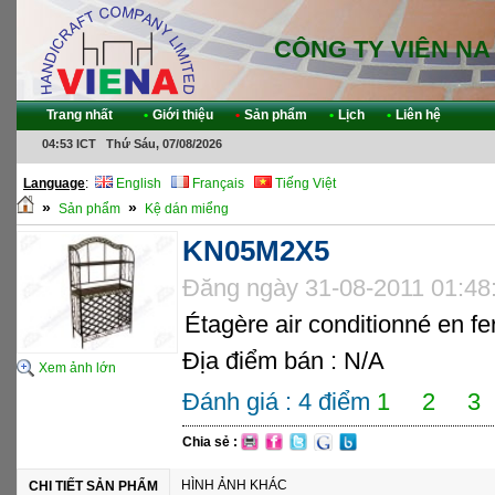
CÔNG TY VIÊN NA
Trang nhất
•
Giới thiệu
•
Sản phẩm
•
Lịch
•
Liên hệ
04:53 ICT Thứ Sáu, 07/08/2026
Language
:
English
Français
Tiếng Việt
»
»
Sản phẩm
Kệ dán miểng
KN05M2X5
Đăng ngày 31-08-2011 01:48
Étagère air conditionné en fe
Địa điểm bán : N/A
Xem ảnh lớn
Đánh giá :
4
điểm
1
2
3
Chia sẻ :
HÌNH ẢNH KHÁC
CHI TIẾT SẢN PHẨM