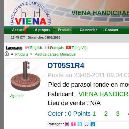
VIENA HANDICRA
Accueil
•
À propos
•
Produits
•
Calendrier
•
Contact
15:45 ICT Dimanche, 09/08/2026
Language
:
English
Français
Tiếng Việt
»
»
Produits
Pied de parasol Mosaïque
DT05S1R4
Posté au 23-06-2011 09:04:0
Pied de parasol ronde en mo
Fabricant :
VIENA HANDICRAF
Agrandir
Lieu de vente : N/A
Coter :
0
Points
1
2
3
Partager :