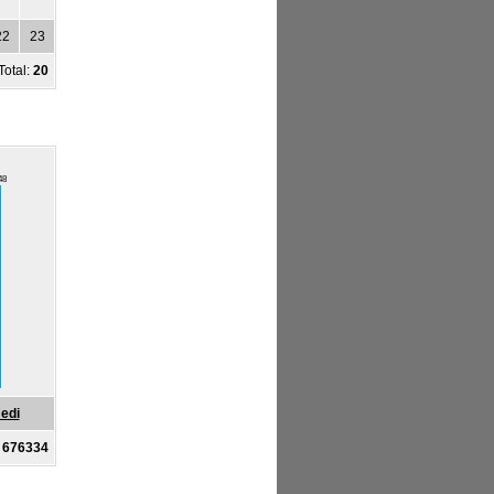
22
23
Total:
20
48
edi
:
676334