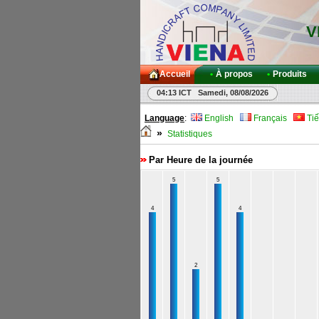
V
Accueil
•
À propos
•
Produits
04:13 ICT Samedi, 08/08/2026
Language
:
English
Français
Tiế
»
Statistiques
Par Heure de la journée
5
5
4
4
2