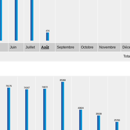
474
Juin
Juillet
Août
Septembre
Octobre
Novembre
Déc
Tota
85368
76176
74672
74167
43824
35039
25783