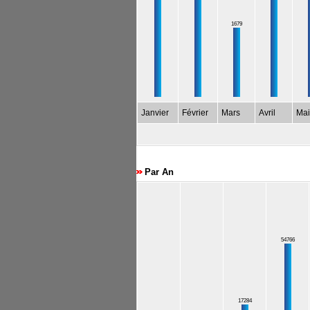
1679
Janvier
Février
Mars
Avril
Mai
Par An
54766
17284