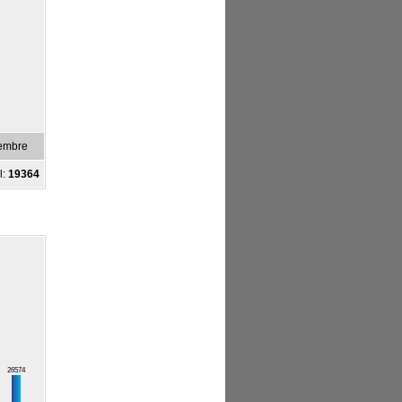
embre
l:
19364
26574