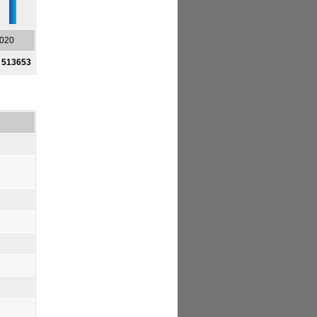
020
:
513653