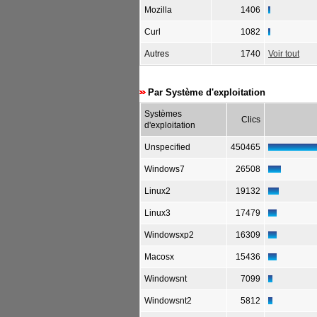
Mozilla
1406
Curl
1082
Autres
1740
Voir tout
Par Système d'exploitation
Systèmes
Clics
d'exploitation
Unspecified
450465
Windows7
26508
Linux2
19132
Linux3
17479
Windowsxp2
16309
Macosx
15436
Windowsnt
7099
Windowsnt2
5812