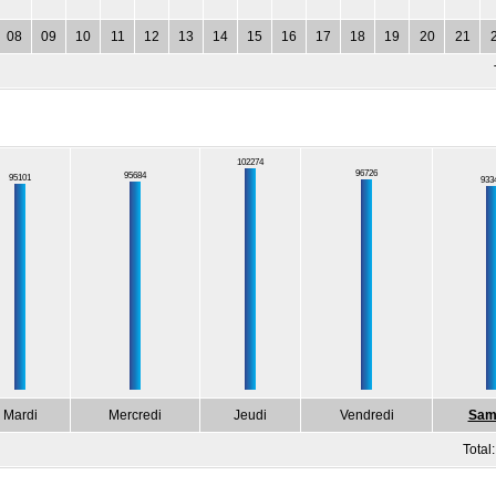
08
09
10
11
12
13
14
15
16
17
18
19
20
21
102274
96726
95684
95101
933
Mardi
Mercredi
Jeudi
Vendredi
Sam
Total