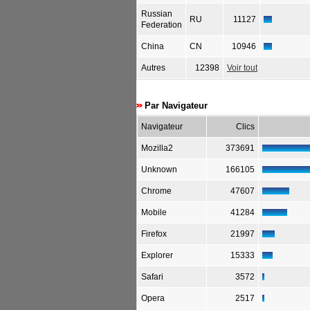
Russian
RU
11127
Federation
China
CN
10946
Autres
12398
Voir tout
Par Navigateur
Navigateur
Clics
Mozilla2
373691
Unknown
166105
Chrome
47607
Mobile
41284
Firefox
21997
Explorer
15333
Safari
3572
Opera
2517