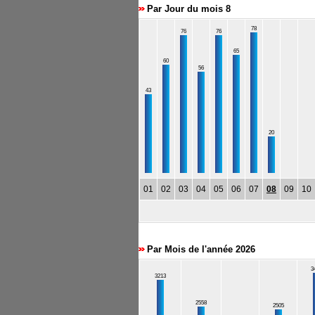
Par Jour du mois 8
78
76
76
65
60
56
43
20
01
02
03
04
05
06
07
08
09
10
Par Mois de l'année 2026
3
3213
2558
2505