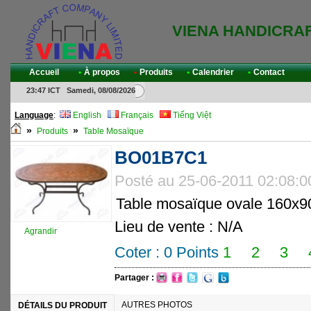
VIENA HANDICRA
Accueil
•
À propos
•
Produits
•
Calendrier
•
Contact
23:47 ICT Samedi, 08/08/2026
Language
:
English
Français
Tiếng Việt
»
»
Produits
Table Mosaïque
BO01B7C1
Posté au 25-06-2011 02:08:
Table mosaïque ovale 160x
Lieu de vente : N/A
Agrandir
Coter :
0
Points
1
2
3
Partager :
AUTRES PHOTOS
DÉTAILS DU PRODUIT