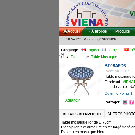
V
Accueil
•
À propos
•
Produits
16:54 ICT Vendredi, 07/08/2026
Language
:
English
Français
Tiế
»
»
Produits
Table Mosaïque
BT08A9D6
Posté au 11-07-20
Table mosaïque r
Fabricant :
VIENA 
Lieu de vente : N/
Coter :
0
Points
1
Agrandir
Partager :
AUTRES PHOT
DÉTAILS DU PRODUIT
Table mosaïque ronde D.70cm
Pieds pliants et armature en fer forgé traité a
Plateau en mosaique bleu