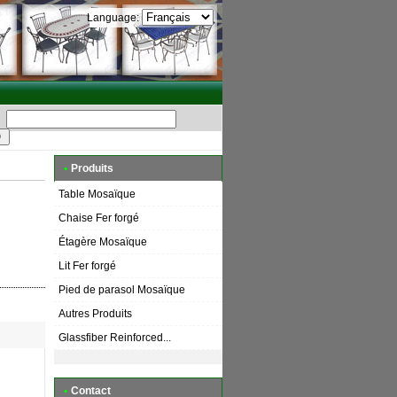
Language:
•
Produits
Table Mosaïque
Chaise Fer forgé
Étagère Mosaïque
Lit Fer forgé
Pied de parasol Mosaïque
Autres Produits
Glassfiber Reinforced...
•
Contact