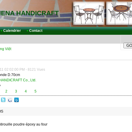
IENA HANDICRAFT
•
Calendrier
•
Contact
ng Việt
11 02:02:00 PM - 8121 Vues
onde D.70cm
HANDICRAFT Co., Ltd.
A
2
3
4
5
OS
ntirouille poudre époxy au four