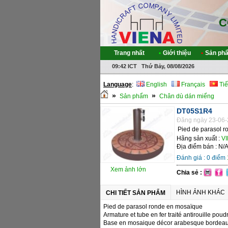
C
Trang nhất
•
Giới thiệu
•
Sản ph
09:42 ICT Thứ Bảy, 08/08/2026
Language
:
English
Français
Tiế
»
»
Sản phẩm
Chân dù dán miểng
DT05S1R4
Đăng ngày 23-06-
Pied de parasol 
Hãng sản xuất :
VI
Địa điểm bán : N/
Đánh giá :
0
điểm
Xem ảnh lớn
Chia sẻ :
HÌNH ẢNH KHÁC
CHI TIẾT SẢN PHẨM
Pied de parasol ronde en mosaïque
Armature et tube en fer traité antirouille poud
Base en mosaique décor arabesque bordeaux/