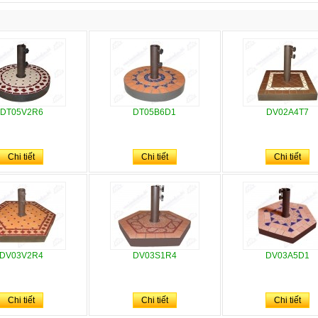
DT05V2R6
DT05B6D1
DV02A4T7
Chi tiết
Chi tiết
Chi tiết
DV03V2R4
DV03S1R4
DV03A5D1
Chi tiết
Chi tiết
Chi tiết