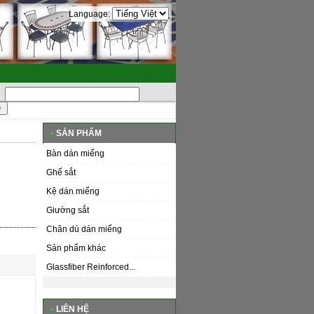
Language:
•
SẢN PHẨM
Bàn dán miểng
Ghế sắt
Kệ dán miểng
Giường sắt
Chân dù dán miểng
Sản phẩm khác
Glassfiber Reinforced...
•
LIÊN HỆ