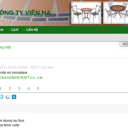
ÔNG TY VIÊN NA
ẩm
•
Lịch
•
Liên hệ
ng Việt
2011 09:04:00 AM - 4927 Lượt xem
ronde en mosaïque
ENA HANDICRAFT Co., Ltd.
A
1
2
3
4
5
re époxy au four.
 terre cuite