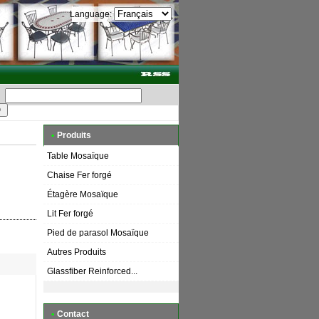
Language:
•
Produits
Table Mosaïque
Chaise Fer forgé
Étagère Mosaïque
Lit Fer forgé
Pied de parasol Mosaïque
Autres Produits
Glassfiber Reinforced...
•
Contact