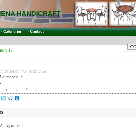
IENA HANDICRAFT
•
Calendrier
•
Contact
ng Việt
11 01:54:00 PM - 9105 Vues
gé et mosaïque
A
2
3
4
5
OS
e époxy au four
ant