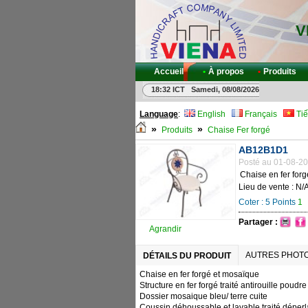
V
Accueil
•
À propos
•
Produits
18:32 ICT Samedi, 08/08/2026
Language
:
English
Français
Tiế
»
»
Produits
Chaise Fer forgé
AB12B1D1
Posté au 01-08-20
Chaise en fer for
Lieu de vente : N/
Coter :
5
Points
1
Partager :
Agrandir
AUTRES PHOT
DÉTAILS DU PRODUIT
Chaise en fer forgé et mosaïque
Structure en fer forgé traité antirouille poudr
Dossier mosaique bleu/ terre cuite
Coussin déhoussable et lavable traité déperl