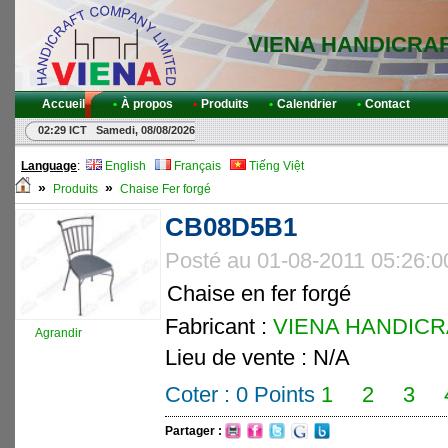
VIENA HANDICRA
Accueil
•
À propos
•
Produits
•
Calendrier
•
Contact
02:29 ICT Samedi, 08/08/2026
Language
:
English
Français
Tiếng Việt
»
»
Produits
Chaise Fer forgé
CB08D5B1
Posté au 01-08-2011 05:26:
Chaise en fer forgé
Fabricant :
VIENA HANDICRAF
Agrandir
Lieu de vente : N/A
Coter :
0
Points
1
2
3
Partager :